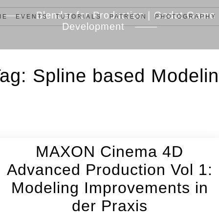
Blender for Production | Godot Game
ME
EVENTS
TUTORIALS
PATREON
PHOTOGRAPHY
Development
Tag:
Spline based Modeli
MAXON Cinema 4D
Advanced Production Vol 1:
Modeling Improvements in
der Praxis