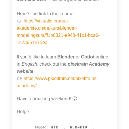
Here’s the link to the course:
👉
https://visualisierungs-
akademie.ch/de/kurs/blender-
modelingkurs/ff1b0321-e948-41c1-bca6-
1c23651e75ea
If you’d like to learn
Blender
or
Godot
online
in
English
, check out the
pixeltrain Academy
website
:
👉
https://www.pixeltrain.net/pixeltrains-
academy/
Have a amazing weekend! 🙂
Helge
Tagged
,
,
B3D
BLENDER