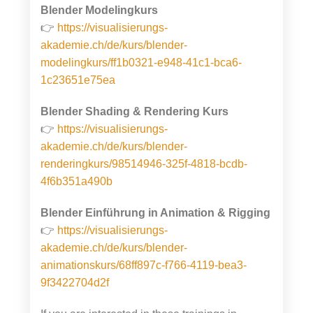
Blender Modelingkurs
👉
h
ttps://visualisierungs-
akademie.ch/de/kurs/blender-
modelingkurs/ff1b0321-e948-41c1-bca6-
1c23651e75ea
Blender Shading & Rendering Kurs
👉
https://visualisierungs-
akademie.ch/de/kurs/blender-
renderingkurs/98514946-325f-4818-bcdb-
4f6b351a490b
Blender Einführung in Animation & Rigging
👉
https://visualisierungs-
akademie.ch/de/kurs/blender-
animationskurs/68ff897c-f766-4119-bea3-
9f3422704d2f