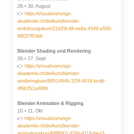
29.+ 30. August
👉
https://visualisierungs-
akademie.ch/de/kurs/blender-
einfuhrungskurs/21d29c48-ee8a-4549-a500-
6f82f7ff7ddc
Blender Shading und Rendering
26.+ 27. Sept
👉
https://visualisierungs-
akademie.ch/de/kurs/blender-
renderingkurs/98514946-325f-4818-bcdb-
4f6b351a490b
Blender Animation & Rigging
10.+ 11. Okt
👉
https://visualisierungs-
akademie.ch/de/kurs/blender-
animationskurs/68ff897c-f766-4119-bea3-