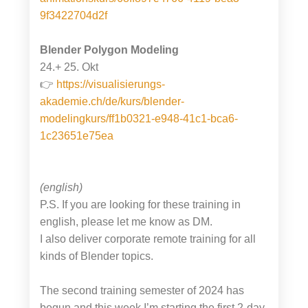
9f3422704d2f
Blender Polygon Modeling
24.+ 25. Okt
👉
https://visualisierungs-
akademie.ch/de/kurs/blender-
modelingkurs/ff1b0321-e948-41c1-bca6-
1c23651e75ea
(english)
P.S. If you are looking for these training in
english, please let me know as DM.
I also deliver corporate remote training for all
kinds of Blender topics.
The second training semester of 2024 has
begun and this week I’m starting the first 2-day