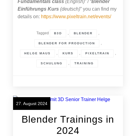
Fundamentals class
(English)
” / “
Blender
Einführungs Kurs
(deutsch)
” you can find my
details on:
https://www.pixeltrain.net/events/
Tagged
,
,
B3D
BLENDER
,
BLENDER FOR PRODUCTION
,
,
,
HELGE MAUS
KURS
PIXELTRAIN
,
SCHULUNG
TRAINING
27. August 2024
Blender Trainings in
2024