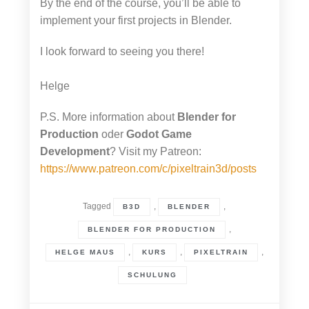
By the end of the course, you’ll be able to
implement your first projects in Blender.
I look forward to seeing you there!
Helge
P.S. More information about
Blender for
Production
oder
Godot Game
Development
? Visit my Patreon:
https://www.patreon.com/c/pixeltrain3d/posts
Tagged
,
,
B3D
BLENDER
,
BLENDER FOR PRODUCTION
,
,
,
HELGE MAUS
KURS
PIXELTRAIN
SCHULUNG