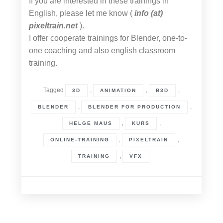
If you are interested in these trainings in
English, please let me know (
info (at)
pixeltrain.net
).
I offer cooperate trainings for Blender, one-to-
one coaching and also english classroom
training.
Tagged
,
,
,
3D
ANIMATION
B3D
,
,
BLENDER
BLENDER FOR PRODUCTION
,
,
HELGE MAUS
KURS
,
,
ONLINE-TRAINING
PIXELTRAIN
,
TRAINING
VFX