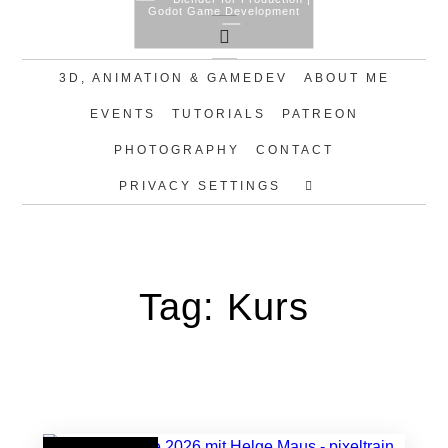
Godot Game Development
3D, ANIMATION & GAMEDEV
ABOUT ME
Skip
to
EVENTS
TUTORIALS
PATREON
content
PHOTOGRAPHY
CONTACT
PRIVACY SETTINGS
Tag:
Kurs