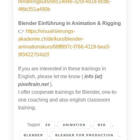
renderingkurs/98514946-325f-4818-bcdb-
4f6b351a490b
Blender Einführung in Animation & Rigging
👉
https://visualisierungs-
akademie.ch/de/kurs/blender-
animationskurs/68ff897c-f766-4119-bea3-
9f3422704d2f
If you are interested in these trainings in
English, please let me know (
info (at)
pixeltrain.net
).
I offer cooperate trainings for Blender, one-to-
one coaching and also english classroom
training.
Tagged
,
,
,
3D
ANIMATION
B3D
,
,
BLENDER
BLENDER FOR PRODUCTION