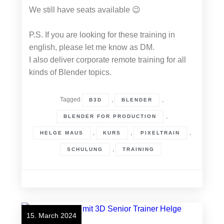
We still have seats available 😉
P.S. If you are looking for these training in
english, please let me know as DM.
I also deliver corporate remote training for all
kinds of Blender topics.
Tagged
,
,
B3D
BLENDER
,
BLENDER FOR PRODUCTION
,
,
,
HELGE MAUS
KURS
PIXELTRAIN
,
SCHULUNG
TRAINING
15. March 2024