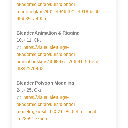
akademie.ch/de/kurs/blender-
renderingkurs/98514946-325f-4818-bcdb-
4f6b351a490b
Blender Animation & Rigging
10.+ 11. Okt
👉
https://visualisierungs-
akademie.ch/de/kurs/blender-
animationskurs/68ff897c-f766-4119-bea3-
9f3422704d2f
Blender Polygon Modeling
24.+ 25. Okt
👉
https://visualisierungs-
akademie.ch/de/kurs/blender-
modelingkurs/ff1b0321-e948-41c1-bca6-
1c23651e75ea