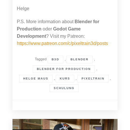
Helge
P.S. More information about
Blender for
Production
oder
Godot Game
Development
? Visit my Patreon:
https://www.patreon.com/c/pixeltrain3d/posts
Tagged
,
,
B3D
BLENDER
,
BLENDER FOR PRODUCTION
,
,
,
HELGE MAUS
KURS
PIXELTRAIN
SCHULUNG