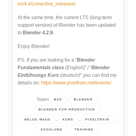
es/4.4/corrective_releases/
At the same time, the current LTS (long-term
support version) of Blender has been updated
to
Blender 4.2.9
.
Enjoy Blender!
PS. If you are looking for a “
Blender
Fundamentals class
(English)
” / “
Blender
Einführungs Kurs
(deutsch)
” you can find my
details on:
https://www.pixeltrain.net/events/
Tagged
,
,
B3D
BLENDER
,
BLENDER FOR PRODUCTION
,
,
,
HELGE MAUS
KURS
PIXELTRAIN
,
SCHULUNG
TRAINING