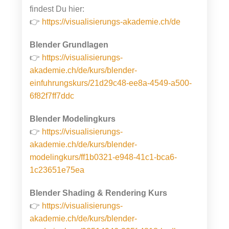
findest Du hier:
👉
https://visualisierungs-akademie.ch/de
Blender Grundlagen
👉
https://visualisierungs-
akademie.ch/de/kurs/blender-
einfuhrungskurs/21d29c48-ee8a-4549-a500-
6f82f7ff7ddc
Blender Modelingkurs
👉
h
ttps://visualisierungs-
akademie.ch/de/kurs/blender-
modelingkurs/ff1b0321-e948-41c1-bca6-
1c23651e75ea
Blender Shading & Rendering Kurs
👉
https://visualisierungs-
akademie.ch/de/kurs/blender-