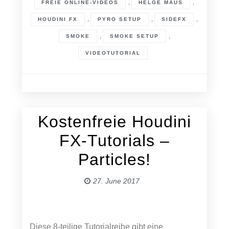
,
,
FREIE ONLINE-VIDEOS
HELGE MAUS
,
,
,
HOUDINI FX
PYRO SETUP
SIDEFX
,
,
SMOKE
SMOKE SETUP
VIDEOTUTORIAL
Kostenfreie Houdini
27. June 2017
FX-Tutorials –
Particles!
27. June 2017
Diese 8-teilige Tutorialreihe gibt eine