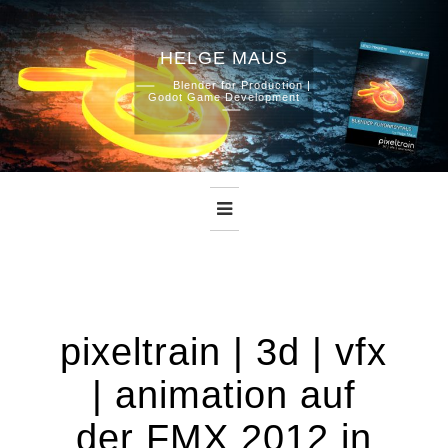
HELGE MAUS
Skip
Blender for Production |
Godot Game Development
to
content
pixeltrain | 3d | vfx
| animation auf
der FMX 2012 in