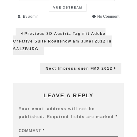
VUE XSTREAM
on
By
admin
No Comment
pixeltrain
Post
|
Previous
Previous
3D Austria Tag mit Adobe
3d
post:
navigation
|
Creative Suite Roadshow am 3.Mai 2012 in
vfx
SALZBURG
|
animation
auf
Next
Next
Impressionen FMX 2012
der
post:
FMX
2012
in
Stuttgart
LEAVE A REPLY
Your email address will not be
published.
Required fields are marked
*
COMMENT
*