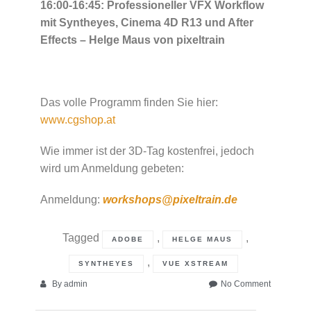
16:00-16:45: Professioneller VFX Workflow
mit Syntheyes, Cinema 4D R13 und After
Effects – Helge Maus von pixeltrain
Das volle Programm finden Sie hier:
www.cgshop.at
Wie immer ist der 3D-Tag kostenfrei, jedoch
wird um Anmeldung gebeten:
Anmeldung:
workshops@pixeltrain.de
Tagged
,
,
ADOBE
HELGE MAUS
,
SYNTHEYES
VUE XSTREAM
on
By
admin
No Comment
3D
Austria