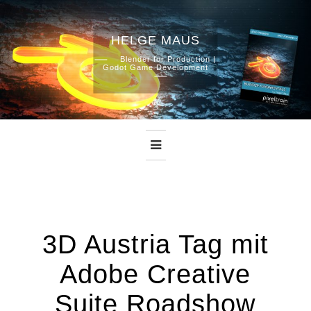
HELGE MAUS
Skip
Blender for Production |
Godot Game Development
to
content
3D Austria Tag mit
Adobe Creative
Suite Roadshow