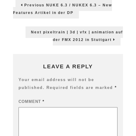
Post
Previous
Previous
NUKE 6.3 / NUKEX 6.3 – New
Tag
post:
navigation
mit
Features Artikel in der DP
Adobe
Creative
Suite
Next
Next
pixeltrain | 3d | vfx | animation auf
Roadsho
post:
der FMX 2012 in Stuttgart
am
3.Mai
2012
in
SALZBUR
LEAVE A REPLY
Your email address will not be
published.
Required fields are marked
*
COMMENT
*