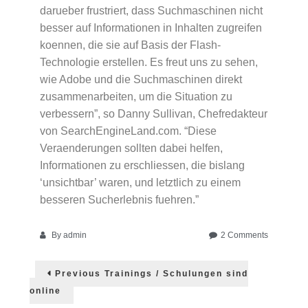
darueber frustriert, dass Suchmaschinen nicht
besser auf Informationen in Inhalten zugreifen
koennen, die sie auf Basis der Flash-
Technologie erstellen. Es freut uns zu sehen,
wie Adobe und die Suchmaschinen direkt
zusammenarbeiten, um die Situation zu
verbessern”, so Danny Sullivan, Chefredakteur
von SearchEngineLand.com. “Diese
Veraenderungen sollten dabei helfen,
Informationen zu erschliessen, die bislang
‘unsichtbar’ waren, und letztlich zu einem
besseren Sucherlebnis fuehren.”
on
By
admin
2 Comments
Endlich:
Post
Flash
Previous
Previous
Trainings / Schulungen sind
Dateien
post:
navigation
können
online
von