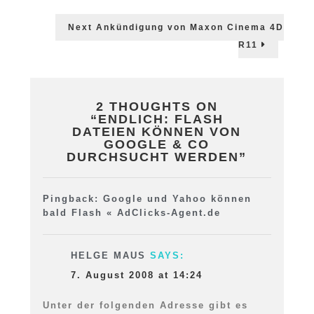
Google
&
Next
Next
Ankündigung von Maxon Cinema 4D
Co
post:
R11
durchsuch
werden
2 THOUGHTS ON
“
ENDLICH: FLASH
DATEIEN KÖNNEN VON
GOOGLE & CO
DURCHSUCHT WERDEN
”
Pingback:
Google und Yahoo können
bald Flash « AdClicks-Agent.de
HELGE MAUS
SAYS:
7. August 2008 at 14:24
Unter der folgenden Adresse gibt es