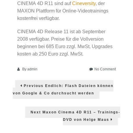
CINEMA 4D R11 sind auf
Cineversity
, der
MAXON Plattform für Online-Videotrainings
kostenfrei verfügbar.
CINEMA 4D Release 11 ist ab September
2008 verfügbar. Preise für die Vollversion
beginnen bei 685 Euro zzgl. MwSt, Upgrades
kosten ab 250 Euro zzgl. MwSt.
on
By
admin
No Comment
Ankündig
Post
von
Previous
Previous
Endlich: Flash Dateien können
Maxon
post:
navigation
Cinema
von Google & Co durchsucht werden
4D
R11
Next
Next
Maxon Cinema 4D R11 – Trainings-
post:
DVD von Helge Maus