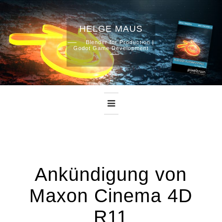
HELGE MAUS
Skip
Blender for Production |
Godot Game Development
to
content
Ankündigung von
Maxon Cinema 4D
R11