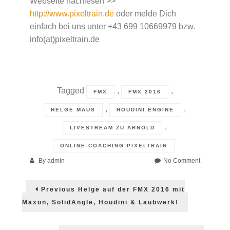
Webseite nachlesen >>
http://www.pixeltrain.de
oder melde Dich
einfach bei uns unter +43 699 10669979 bzw.
info(at)pixeltrain.de
Tagged
,
,
FMX
FMX 2016
,
,
HELGE MAUS
HOUDINI ENGINE
,
LIVESTREAM ZU ARNOLD
ONLINE-COACHING PIXELTRAIN
on
By
admin
No Comment
Das
Post
war
Previous
Previous
Helge auf der FMX 2016 mit
die
post:
navigation
FMX
Maxon, SolidAngle, Houdini & Laubwerk!
2016