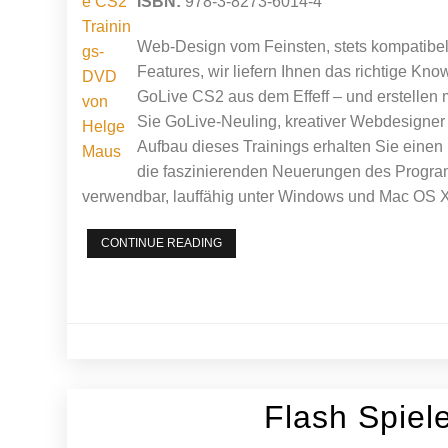
ISBN:
978-3-8273-6014-4
Web-Design vom Feinsten, stets kompatibel
Features, wir liefern Ihnen das richtige K
GoLive CS2 aus dem Effeff – und erstellen 
Sie GoLive-Neuling, kreativer Webdesigner
Aufbau dieses Trainings erhalten Sie eine
die faszinierenden Neuerungen des Progr
verwendbar, lauffähig unter Windows und Mac OS X b
ADOBE
CONTINUE READING
GOLIVE
CS2
Flash Spie