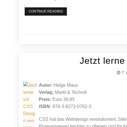
FLASH
CONTINUE READING
8
GRUNDLAGEN
Jetzt lern
7.
Autor:
Helge Maus
Verlag:
Markt & Technik
Preis:
Euro 39,95
ISBN:
978-3-8272-0762-3
CSS hat das Webdesign revolutioniert. Site
Programmierer leichter zu pflegen und für 