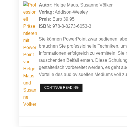
Autor:
Helge Maus, Susanne Völker
Verlag:
Addison-Wesley
Preis:
Euro 39,95
ISBN:
978-3-8273-6053-3
Sie können PowerPoint zwar bedienen, abe
brauchen Sie professioinelle Techniken, um
Informationen erfolgreich zu vermitteln. Si
rauschenden Beifall ernten. Diese Schulungs
gestalterisch vorbereitet werden, es geht a
Vorteile des audiovisuellen Mediums voll z
PROFESSIONELL
CONTINUE READING
PRÄSENTIEREN
MIT
POWERPOINT