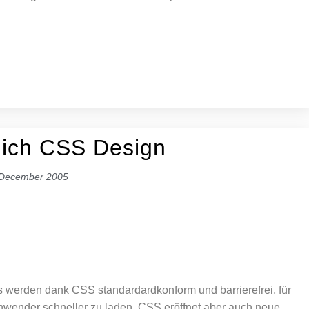
e ich CSS Design
 December 2005
s werden dank CSS standardardkonform und barrierefrei, für
Anwender schneller zu laden. CSS eröffnet aber auch neue