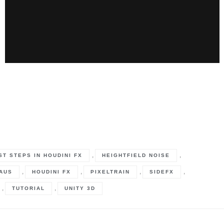
,
,
ST STEPS IN HOUDINI FX
HEIGHTFIELD NOISE
,
,
,
,
AUS
HOUDINI FX
PIXELTRAIN
SIDEFX
,
,
TUTORIAL
UNITY 3D