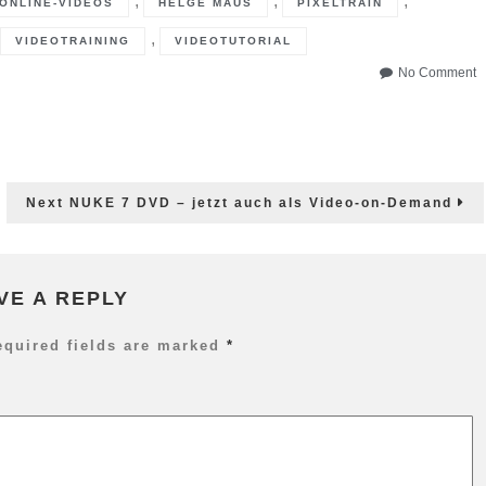
,
,
,
 ONLINE-VIDEOS
HELGE MAUS
PIXELTRAIN
,
VIDEOTRAINING
VIDEOTUTORIAL
o
No Comment
D
Ar
0
S
A
A
Next
Next
NUKE 7 DVD – jetzt auch als Video-on-Demand
r
post:
VE A REPLY
equired fields are marked
*