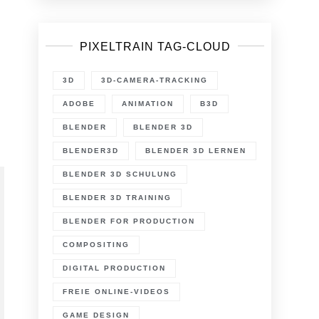
PIXELTRAIN TAG-CLOUD
n
P
tikel
3D
3D-CAMERA-TRACKING
4/2014:
olid
ADOBE
ANIMATION
B3D
ngles
RNOLD
BLENDER
BLENDER 3D
eleased
BLENDER3D
BLENDER 3D LERNEN
BLENDER 3D SCHULUNG
BLENDER 3D TRAINING
BLENDER FOR PRODUCTION
COMPOSITING
DIGITAL PRODUCTION
FREIE ONLINE-VIDEOS
GAME DESIGN