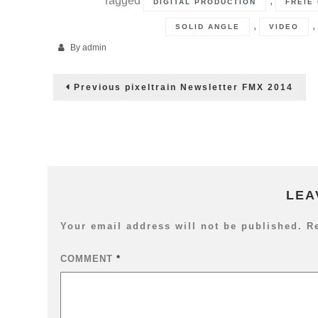
Tagged
,
DIGITAL PRODUCTION
FREIE
,
,
SOLID ANGLE
VIDEO
By
admin
Post
Previous
Previous
pixeltrain Newsletter FMX 2014
post:
navigation
LEA
Your email address will not be published.
R
COMMENT
*