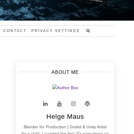
CONTACT
PRIVACY SETTINGS
ABOUT ME
Helge Maus
Blender for Production | Godot & Unity Artist
As a child, I scripted the first 3D animations on