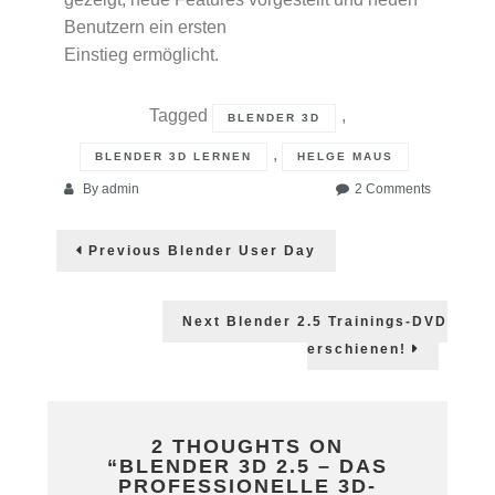
Benutzern ein ersten
Einstieg ermöglicht.
Tagged
,
BLENDER 3D
,
BLENDER 3D LERNEN
HELGE MAUS
on
By
admin
2 Comments
Blender
Post
3D
Previous
Previous
Blender User Day
2.5
post:
navigation
–
Das
profession
Next
Next
Blender 2.5 Trainings-DVD
3D-
post:
erschienen!
Production
Enviromen
2 THOUGHTS ON
“
BLENDER 3D 2.5 – DAS
PROFESSIONELLE 3D-