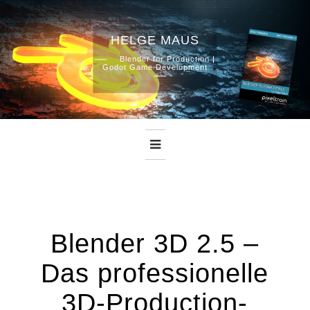
HELGE MAUS
Skip
Blender for Production |
Godot Game Development
to
content
Blender 3D 2.5 –
Das professionelle
3D-Production-