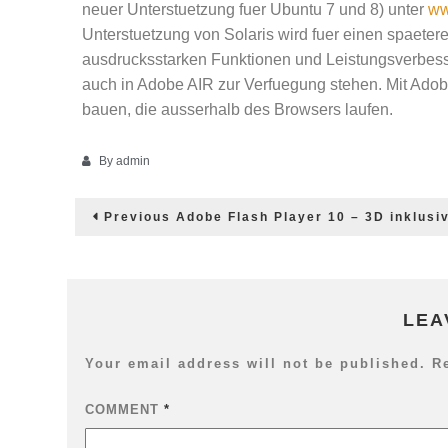
neuer Unterstuetzung fuer Ubuntu 7 und 8) unter
ww
Unterstuetzung von Solaris wird fuer einen spaeter
ausdrucksstarken Funktionen und Leistungsverbe
auch in Adobe AIR zur Verfuegung stehen. Mit Ad
bauen, die ausserhalb des Browsers laufen.
By
admin
Post
Previous
Previous
Adobe Flash Player 10 – 3D inklusi
post:
navigation
LEA
Your email address will not be published.
R
COMMENT
*