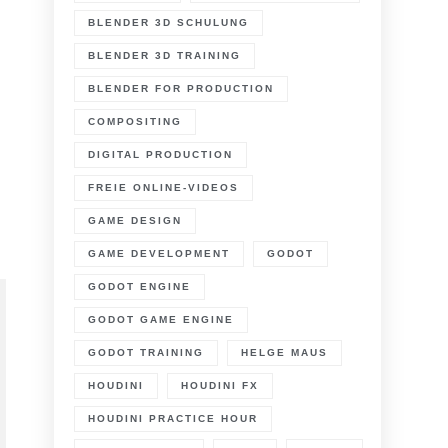
BLENDER 3D SCHULUNG
BLENDER 3D TRAINING
BLENDER FOR PRODUCTION
COMPOSITING
DIGITAL PRODUCTION
n
dobe
FREIE ONLINE-VIDEOS
lash
layer
GAME DESIGN
0
b
GAME DEVELOPMENT
GODOT
fort
GODOT ENGINE
erfuegbar
GODOT GAME ENGINE
GODOT TRAINING
HELGE MAUS
HOUDINI
HOUDINI FX
HOUDINI PRACTICE HOUR