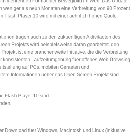
um fuehrenden Format fuer Bewegtbild im Web. Das Update
in weniger als neun Monaten eine Verbreitung von 90 Prozent
n Flash Player 10 wird mit einer aehnlich hohen Quote
tionen tragen auch zu den zukuenftigen Aktivitaeten des
en Projekts wird beispielsweise daran gearbeitet, den
rojekt ist eine branchenweite Initiative, die die Verbreitung
iner konsistenten Laufzeitumgebung fuer offenes Web-Browsing
itstellung auf PCs, mobilen Geraeten und
tere Informationen ueber das Open Screen Projekt sind
 Flash Player 10 sind
inden.
eier Download fuer Windows, Macintosh und Linux (inklusive