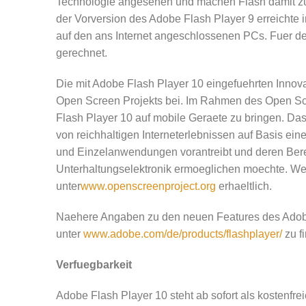
Technologie angesehen und machen Flash damit z
der Vorversion des Adobe Flash Player 9 erreichte 
auf den ans Internet angeschlossenen PCs. Fuer de
gerechnet.
Die mit Adobe Flash Player 10 eingefuehrten Innova
Open Screen Projekts bei. Im Rahmen des Open Scre
Flash Player 10 auf mobile Geraete zu bringen. Das P
von reichhaltigen Interneterlebnissen auf Basis e
und Einzelanwendungen vorantreibt und deren Bere
Unterhaltungselektronik ermoeglichen moechte. Wei
unter
www.openscreenproject.org
erhaeltlich.
Naehere Angaben zu den neuen Features des Adobe
unter
www.adobe.com/de/products/flashplayer/
zu f
Verfuegbarkeit
Adobe Flash Player 10 steht ab sofort als kostenfr