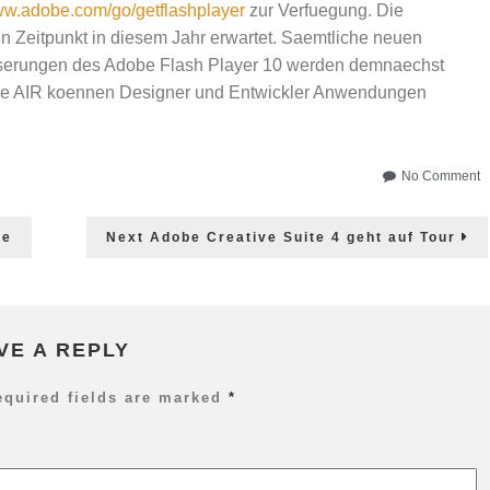
w.adobe.com/go/getflashplayer
zur Verfuegung. Die
en Zeitpunkt in diesem Jahr erwartet. Saemtliche neuen
sserungen des Adobe Flash Player 10 werden demnaechst
obe AIR koennen Designer und Entwickler Anwendungen
o
No Comment
A
F
Next
ve
Next
Adobe Creative Suite 4 geht auf Tour
P
post:
1
a
so
v
VE A REPLY
equired fields are marked
*