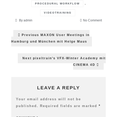
,
PROCEDURAL WORKFLOW
VIDEOTRAINING
on
By
admin
No Comment
SolidAngl
Post
ARNOLD
Previous
Previous
MAXON User Meetings in
Procedura
post:
navigation
Workflow
Hamburg und München mit Helge Maus
mit
LAUBWE
Next
Next
pixeltrain’s VFX-Winter Academy mit
post:
CINEMA 4D
LEAVE A REPLY
Your email address will not be
published.
Required fields are marked
*